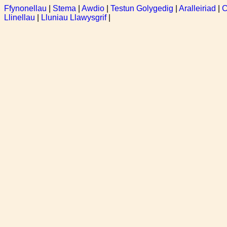
Ffynonellau
|
Stema
|
Awdio
|
Testun Golygedig
|
Aralleiriad
|
C
Llinellau
|
Lluniau Llawysgrif
|