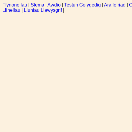
Ffynonellau
|
Stema
|
Awdio
|
Testun Golygedig
|
Aralleiriad
|
C
Llinellau
|
Lluniau Llawysgrif
|