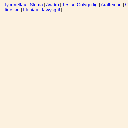
Ffynonellau
|
Stema
|
Awdio
|
Testun Golygedig
|
Aralleiriad
|
C
Llinellau
|
Lluniau Llawysgrif
|