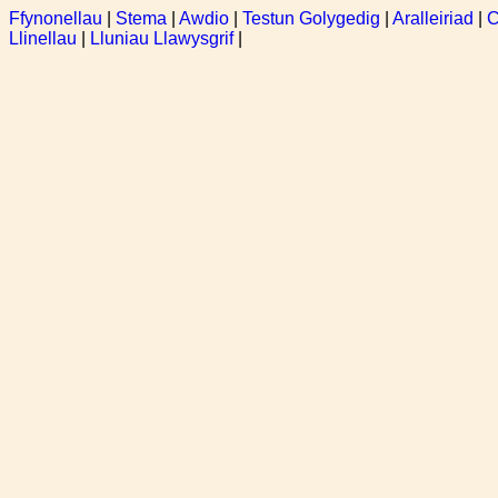
Ffynonellau
|
Stema
|
Awdio
|
Testun Golygedig
|
Aralleiriad
|
C
Llinellau
|
Lluniau Llawysgrif
|