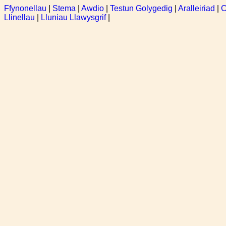
Ffynonellau
|
Stema
|
Awdio
|
Testun Golygedig
|
Aralleiriad
|
C
Llinellau
|
Lluniau Llawysgrif
|