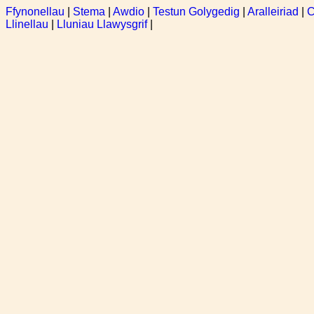
Ffynonellau
|
Stema
|
Awdio
|
Testun Golygedig
|
Aralleiriad
|
C
Llinellau
|
Lluniau Llawysgrif
|