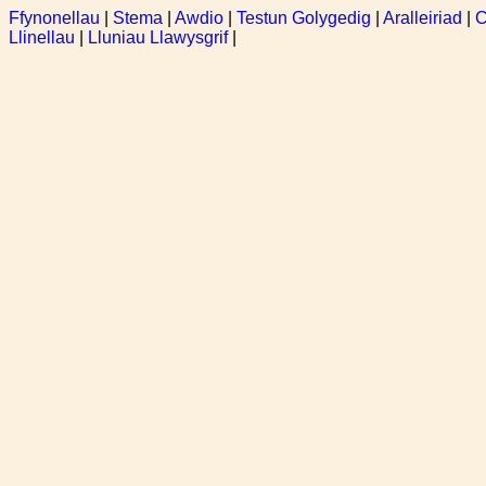
Ffynonellau
|
Stema
|
Awdio
|
Testun Golygedig
|
Aralleiriad
|
C
Llinellau
|
Lluniau Llawysgrif
|