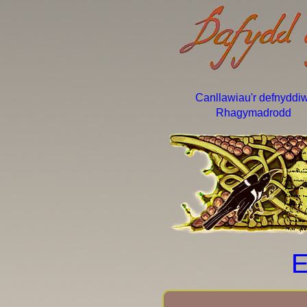
Canllawiau'r defnyddi
Rhagymadrodd
E