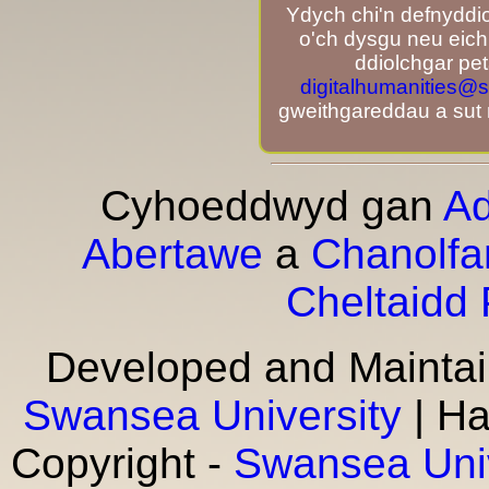
Ydych chi'n defnyddi
o'ch dysgu neu eich
ddiolchgar pe
digitalhumanities@
gweithgareddau a sut m
Cyhoeddwyd gan
Ad
Abertawe
a
Chanolfa
Cheltaidd 
Developed and Mainta
Swansea University
| Ha
Copyright -
Swansea Univ