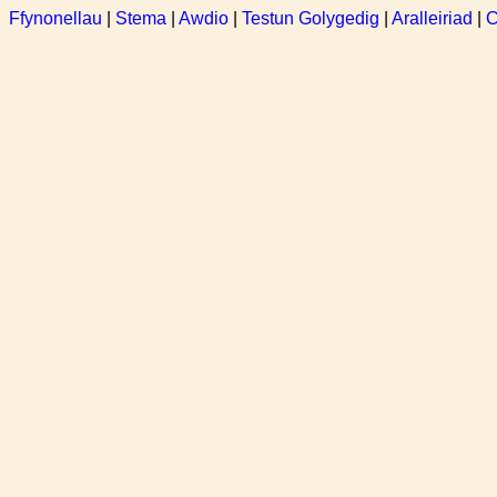
Ffynonellau
|
Stema
|
Awdio
|
Testun Golygedig
|
Aralleiriad
|
C