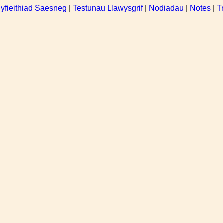
yfieithiad Saesneg
|
Testunau Llawysgrif
|
Nodiadau
|
Notes
|
T