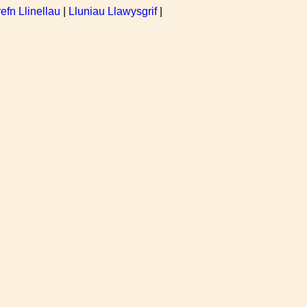
refn Llinellau
|
Lluniau Llawysgrif
|